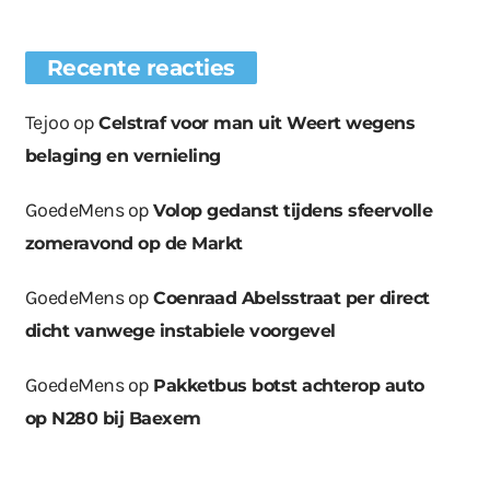
Recente reacties
Tejoo
op
Celstraf voor man uit Weert wegens
belaging en vernieling
GoedeMens
op
Volop gedanst tijdens sfeervolle
zomeravond op de Markt
GoedeMens
op
Coenraad Abelsstraat per direct
dicht vanwege instabiele voorgevel
GoedeMens
op
Pakketbus botst achterop auto
op N280 bij Baexem