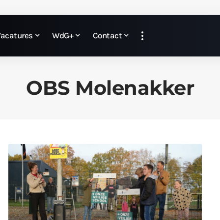
Vacatures
WdG+
Contact
OBS Molenakker