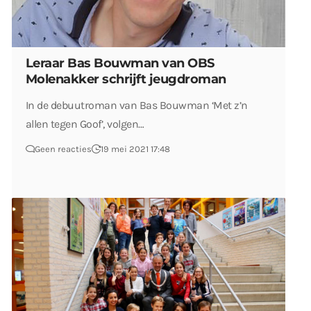
Leraar Bas Bouwman van OBS
Molenakker schrijft jeugdroman
In de debuutroman van Bas Bouwman ‘Met z’n
allen tegen Goof’, volgen…
Geen reacties
19 mei 2021 17:48