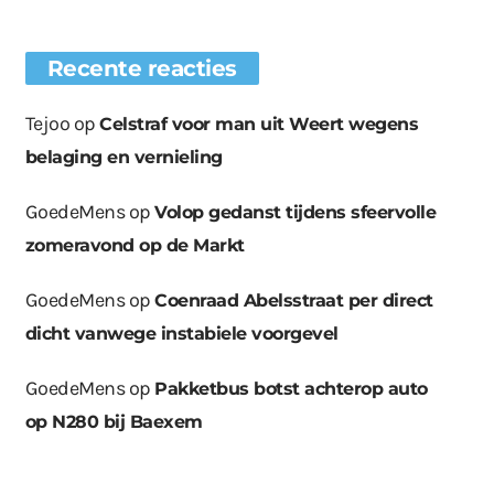
Recente reacties
Tejoo
op
Celstraf voor man uit Weert wegens
belaging en vernieling
GoedeMens
op
Volop gedanst tijdens sfeervolle
zomeravond op de Markt
GoedeMens
op
Coenraad Abelsstraat per direct
dicht vanwege instabiele voorgevel
GoedeMens
op
Pakketbus botst achterop auto
op N280 bij Baexem