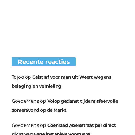
Recente reacties
Tejoo
op
Celstraf voor man uit Weert wegens
belaging en vernieling
GoedeMens
op
Volop gedanst tijdens sfeervolle
zomeravond op de Markt
GoedeMens
op
Coenraad Abelsstraat per direct
dicht vanwege instabiele voorgevel