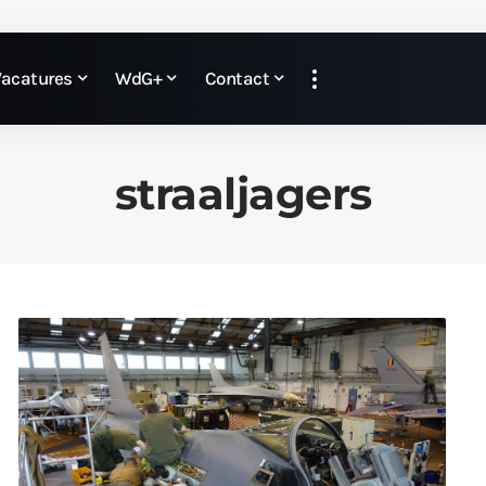
Vacatures
WdG+
Contact
straaljagers