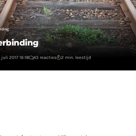
inding
erbinding
juli 2017 16:18
43 reacties
2 min. leestijd