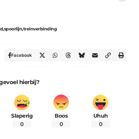
id
spoorlijn
treinverbinding
Facebook
gevoel hierbij?
Slaperig
Boos
Uhuh
0
0
0