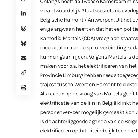
Onlangs heeft de Tweede Kamercommissie
verantwoordelijk Staatssecretaris overle
Belgische Hamont / Antwerpen. Uit het o
enige argwaan heeft en dat het een politi
Kamerlid Martels (CDA) vroeg aan staatsse
meebetalen aan de spoorverbinding zoda
kunnen gaan rijden. Volgens Martels is de
maken voor o.a. het elektrificeren van h
Provincie Limburg hebben reeds toegezegd
traject tussen Weert en Hamont te elektri
Als reactie op de vraag van Martels gee
elektrificatie van de lijn in België klinkt
personenvervoer mogelijk gemaakt kon wo
is de achterliggende agenda van de Belgen 
elektrificeren opdat uiteindelijk toch di