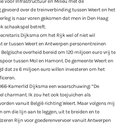
 voor Infrastructuur en Milieu met de
g gevoerd over de treinverbinding tussen Weert en het
verleg is naar voren gekomen dat men in Den Haag
ek schaakspel betreft.
cretaris Dijksma om het Rijk wel of niet wil
t er tussen Weert en Antwerpen personentreinen
 Belgische overheid bereid om 120 miljoen euro vrij te
et spoor tussen Mol en Hamont. De gemeente Weert en
 dat ze 6 miljoen euro willen investeren om het
ficeren.
ft D66-Kamerlid Dijksma een waarschuwing: “De
 heel charmant. Ik zou het ook toejuichen als
rden vanuit België richting Weert. Maar volgens mij
om die lijn aan te leggen, uit te breiden en te
e IJzeren Rijn voor goederenvervoer vanuit Antwerpen