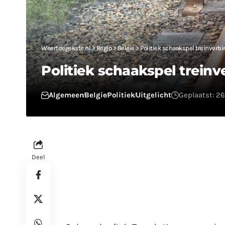
Weertdegekste.nl
>
Regio
>
Belgie
>
Politiek schaakspel treinverb
Politiek schaakspel treinv
Algemeen
Belgie
Politiek
Uitgelicht
Geplaatst: 26 
Deel