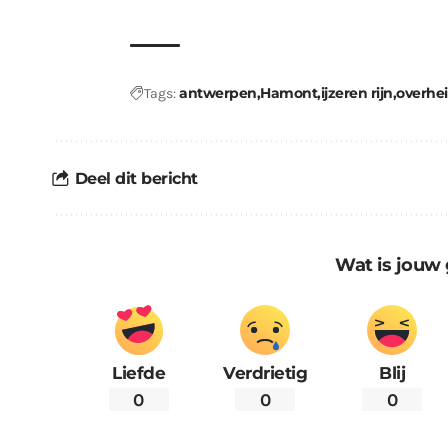
antwerpen
Hamont
ijzeren rijn
overhe
Tags:
Deel dit bericht
Wat is jouw 
Liefde
Verdrietig
Blij
0
0
0