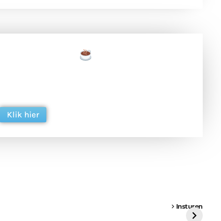
een tas koffie
 en ondersteun hun inzet voor dagelijks gratis
ing. Dank je wel alvast!
Klik hier
een
Weer een
Luchtballon boven
Ni
vrachtwagen vast
Weert
ge
Insturen
St