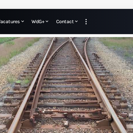
Vacatures
WdG+
Contact