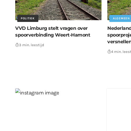
POLITIEK
ALGEMEEN
VVD Limburg stelt vragen over
Nederland
spoorverbinding Weert-Hamont
spoorproj
versnelle
3 min. leestijd
4 min. leest