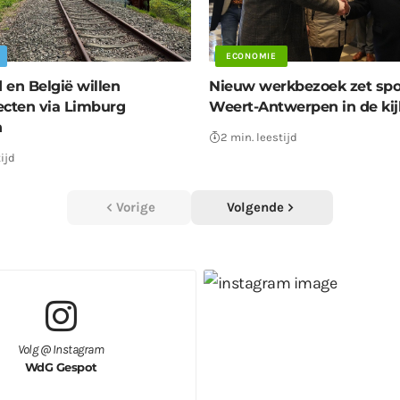
ECONOMIE
 en België willen
Nieuw werkbezoek zet spoo
ecten via Limburg
Weert-Antwerpen in de kij
n
2 min. leestijd
ijd
Vorige
Volgende
Volg @ Instagram
WdG Gespot