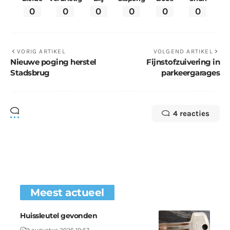
0
0
0
0
0
0
VORIG ARTIKEL
VOLGEND ARTIKEL
Nieuwe poging herstel
Fijnstofzuivering in
Stadsbrug
parkeergarages
4 reacties
Meest actueel
Huissleutel gevonden