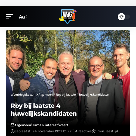
Aa
Weertdegekste.nl
>
Algemeen
>
Roy bij laatste 4 huwelijkskandidaten
Roy bij laatste 4
huwelijkskandidaten
Algemeen
Human interest
Weert
Geplaatst: 24 november 2017 01:22
4 reacties
1 min. leestijd