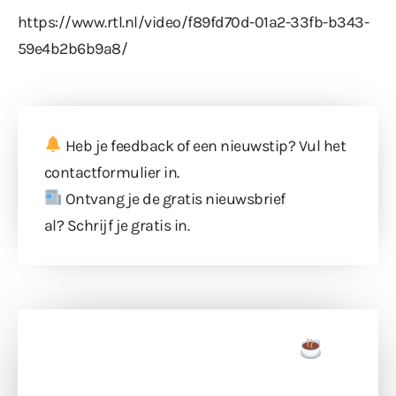
https://www.rtl.nl/video/f89fd70d-01a2-33fb-b343-
59e4b2b6b9a8/
Heb je feedback of een nieuwstip? Vul
het
contactformulier
in.
Ontvang je de gratis nieuwsbrief
al?
Schrijf je gratis in
.
Doneer een tas koffie
Doneer het WdG-team een kop koffie en