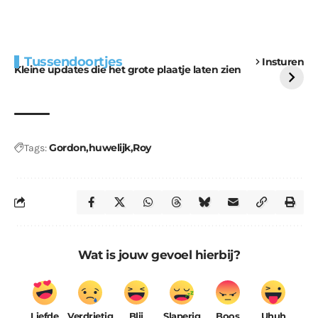
Extra bouwmateriaal
Tunnels blijven een
Tussendoortjes
Insturen
voor kabouters
uitdaging
Kleine updates die het grote plaatje laten zien
Gordon
huwelijk
Roy
Tags:
Wat is jouw gevoel hierbij?
Liefde
Verdrietig
Blij
Slaperig
Boos
Uhuh