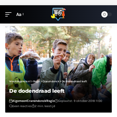
Aa
Weertdegekste.nl
>
Regio
>
Cranendonck
>
De dodendraad leeft
De dodendraad leeft
Algemeen
Cranendonck
Regio
Geplaatst: 9 oktober 2018 11:00
Geen reacties
2 min. leestijd