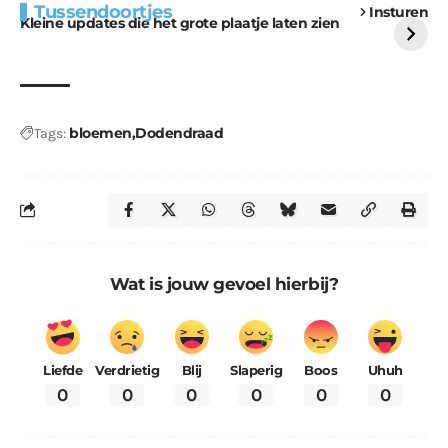
Tussendoortjes
Insturen
voor kabouters
uitdaging
Kleine updates die het grote plaatje laten zien
bloemen
Dodendraad
Tags:
Wat is jouw gevoel hierbij?
Liefde
Verdrietig
Blij
Slaperig
Boos
Uhuh
0
0
0
0
0
0