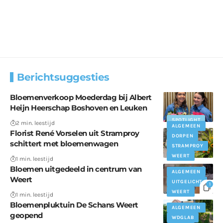
Berichtsuggesties
Bloemenverkoop Moederdag bij Albert
Heijn Heerschap Boshoven en Leuken
SPOTLIGHT
2 min. leestijd
ALGEMEEN
Florist René Vorselen uit Stramproy
DORPEN
schittert met bloemenwagen
STRAMPROY
WEERT
1 min. leestijd
Bloemen uitgedeeld in centrum van
ALGEMEEN
Weert
UITGELICHT
1
WEERT
1 min. leestijd
Bloemenpluktuin De Schans Weert
ALGEMEEN
geopend
WDGLAB