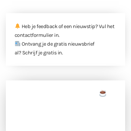
Heb je feedback of een nieuwstip? Vul
het
contactformulier
in.
Ontvang je de gratis nieuwsbrief
al?
Schrijf je gratis in
.
Doneer een tas koffie
Doneer het WdG-team een kop koffie en
ondersteun hun inzet voor dagelijks gratis
berichtgeving. Dank je wel alvast!