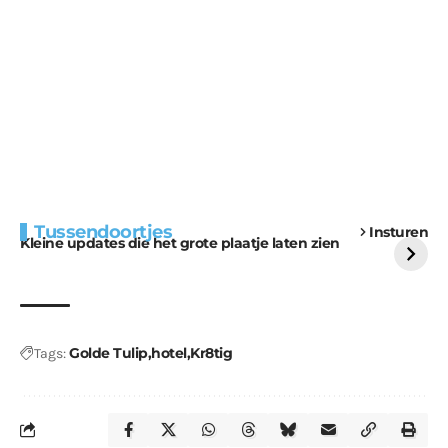
Extra bouwmateriaal
Tunnels blijven een
Tussendoortjes
Insturen
voor kabouters
uitdaging
Kleine updates die het grote plaatje laten zien
Golde Tulip
hotel
Kr8tig
Tags: