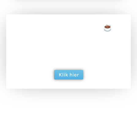
Doneer een tas koffie
Doneer het WdG-team een kop koffie en
ondersteun hun inzet voor dagelijks gratis
berichtgeving. Dank je wel alvast!
Klik hier