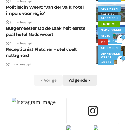
2 min. leestijd
Politiek in Weert: ‘Van der Valk hotel
ALGEMEEN
impuls voor regio’
POLITIEK
ALGEMEEN
WEERT
3 min. leestijd
ECONOMIE
Burgemeester Op de Laak heit eerste
NEDERWEERT
paal hotel Nederweert
REGIO
1
UITGELICHT
112
4 min. leestijd
ALGEMEEN
Receptionist Fletcher Hotel voelt
BRANDWEER
nattigheid
WEERT
1
WEERT
1 min. leestijd
Vorige
Volgende