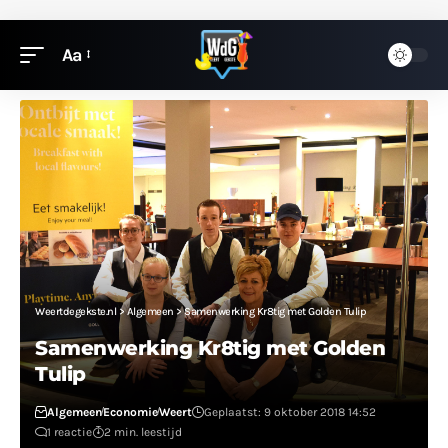
Aa
Weertdegekste.nl
>
Algemeen
>
Samenwerking Kr8tig met Golden Tulip
Samenwerking Kr8tig met Golden
Tulip
Algemeen
Economie
Weert
Geplaatst: 9 oktober 2018 14:52
1 reactie
2 min. leestijd