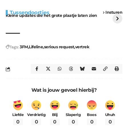
Extra bouwmateriaal
Tunnels blijven een
Tussendoortjes
Insturen
voor kabouters
uitdaging
Kleine updates die het grote plaatje laten zien
3FM
Lifeline
serious request
vertrek
Tags:
Wat is jouw gevoel hierbij?
Liefde
Verdrietig
Blij
Slaperig
Boos
Uhuh
0
0
0
0
0
0