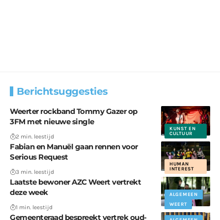
Berichtsuggesties
Weerter rockband Tommy Gazer op
3FM met nieuwe single
KUNST EN
CULTUUR
2 min. leestijd
Fabian en Manuël gaan rennen voor
Serious Request
HUMAN
INTEREST
3 min. leestijd
Laatste bewoner AZC Weert vertrekt
deze week
ALGEMEEN
WEERT
1 min. leestijd
Gemeenteraad bespreekt vertrek oud-