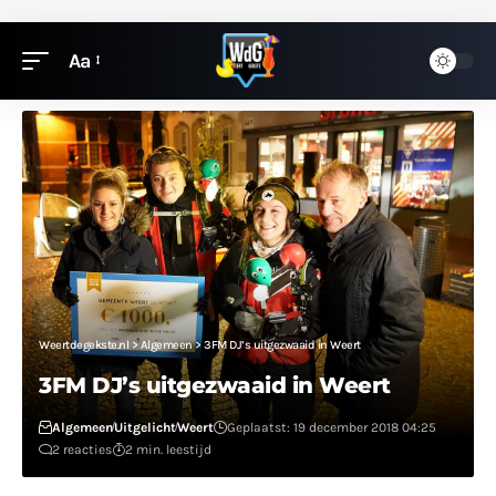
Aa
Weertdegekste.nl
>
Algemeen
>
3FM DJ’s uitgezwaaid in Weert
3FM DJ’s uitgezwaaid in Weert
Algemeen
Uitgelicht
Weert
Geplaatst: 19 december 2018 04:25
2 reacties
2 min. leestijd