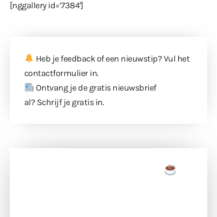
[nggallery id=’7384′]
Heb je feedback of een nieuwstip? Vul
het
contactformulier
in.
Ontvang je de gratis nieuwsbrief
al?
Schrijf je gratis in
.
Doneer een tas koffie
Doneer het WdG-team een kop koffie en
ondersteun hun inzet voor dagelijks gratis