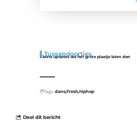
Extra
Tunnels blijven 
Tussendoortjes
bouwmateriaal voor
uitdaging
Kleine updates die het grote plaatje laten zien
kabouters
dans
Fresh
hiphop
Tags:
Deel dit bericht