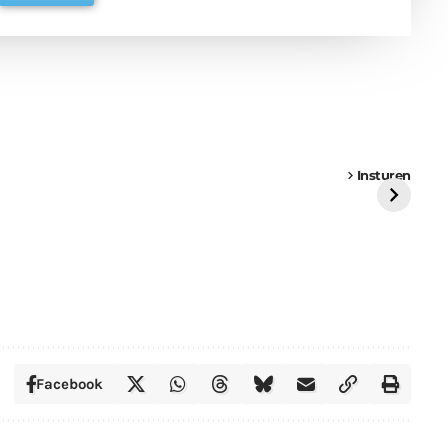
een
Weer een
Luchtballon boven
Ni
vrachtwagen vast
Weert
ge
Insturen
St
Facebook