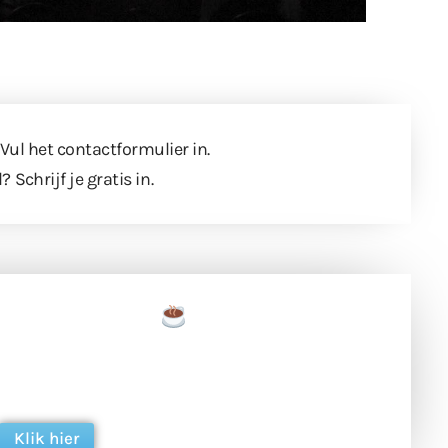
 Vul
het contactformulier
in.
l?
Schrijf je gratis in
.
een tas koffie
 en ondersteun hun inzet voor dagelijks gratis
ing. Dank je wel alvast!
Klik hier