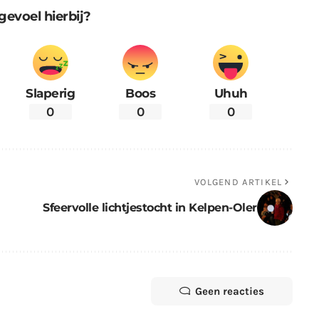
gevoel hierbij?
Slaperig
Boos
Uhuh
0
0
0
VOLGEND ARTIKEL
Sfeervolle lichtjestocht in Kelpen-Oler
Geen reacties