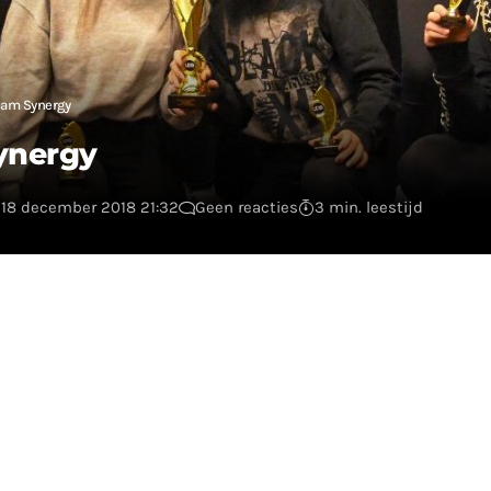
eam Synergy
ynergy
 18 december 2018 21:32
Geen reacties
3 min. leestijd