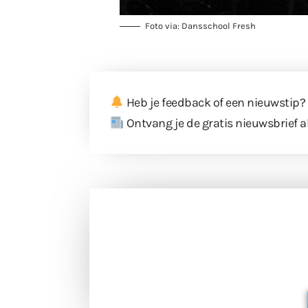
Foto via: Dansschool Fresh
Heb je feedback of een nieuwstip?
Ontvang je de gratis nieuwsbrief a
Doneer 
Doneer het WdG-team een kop koffie
berichtgev