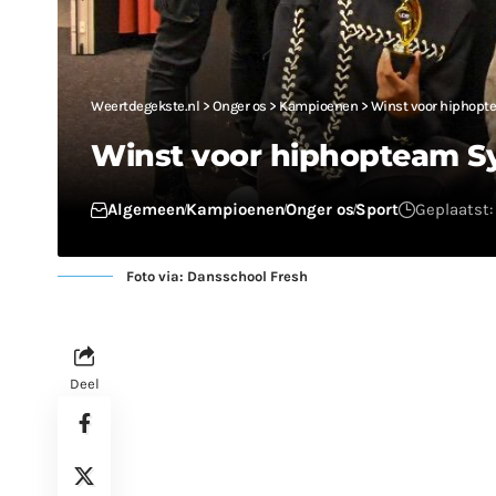
Weertdegekste.nl
>
Onger os
>
Kampioenen
>
Winst voor hiphopt
Winst voor hiphopteam S
Algemeen
Kampioenen
Onger os
Sport
Geplaatst:
Foto via: Dansschool Fresh
Deel