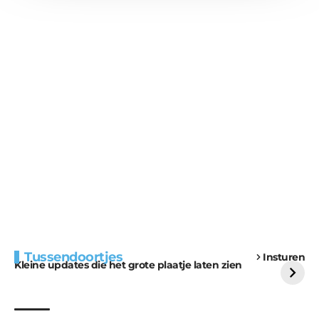
Extra bouwmateriaal
Tunnels blijven een
Tussendoortjes
Insturen
voor kabouters
uitdaging
Kleine updates die het grote plaatje laten zien