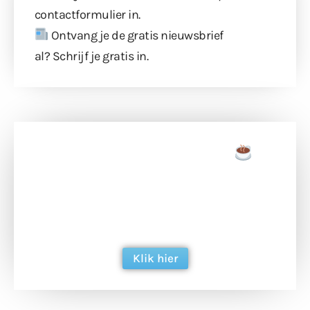
contactformulier
in.
Ontvang je de gratis nieuwsbrief
al?
Schrijf je gratis in
.
Doneer een tas koffie
Doneer het WdG-team een kop koffie en
ondersteun hun inzet voor dagelijks gratis
berichtgeving. Dank je wel alvast!
Klik hier