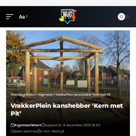
Aa
Weertdegekste.nl
>
Algemeen
>
VrakkerPlein kanshebber ‘Kern met Pit’
VrakkerPlein kanshebber ‘Kern met
Pit’
Algemeen
Weert
Geplaatst: 9 december 2019 16:23
Geen reacties
2 min. leestijd