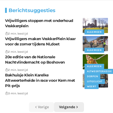
Berichtsuggesties
Vrijwilligers stoppen met onderhoud
Vrakkerplein
ALGEMEEN
2 min. leestijd
Vrijwilligers maken VrakkerPlein klaar
voor de zomer tijdens NLdoet
ALGEMEEN
2 min. leestijd
20e editie van de Nationale
Nachtvlindernacht op Boshoven
ALGEMEEN
UITGAAN
2 min. leestijd
ALTWEERTERHEIDE
Bakhuisje Klein Karelke
DORPEN
Altweerterheide in race voor Kern met
UITGELICHT
Pit-prijs
WEERT
3 min. leestijd
Vorige
Volgende