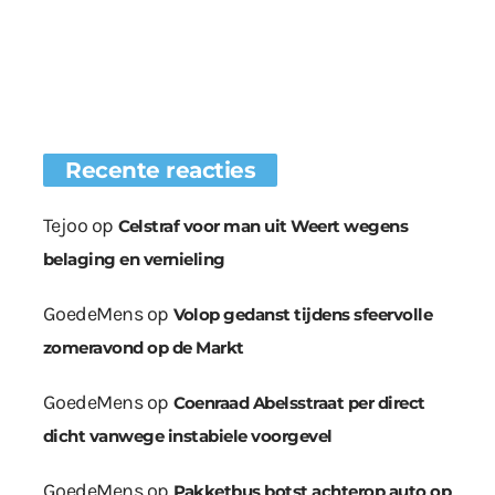
Recente reacties
Tejoo
op
Celstraf voor man uit Weert wegens
belaging en vernieling
GoedeMens
op
Volop gedanst tijdens sfeervolle
zomeravond op de Markt
GoedeMens
op
Coenraad Abelsstraat per direct
dicht vanwege instabiele voorgevel
GoedeMens
op
Pakketbus botst achterop auto op