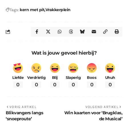
kern met pit
Vrakkerplein
Tags:
Wat is jouw gevoel hierbij?
Liefde
Verdrietig
Blij
Slaperig
Boos
Uhuh
0
0
0
0
0
0
VORIG ARTIKEL
VOLGEND ARTIKEL
Blikvangers langs
Win kaarten voor ‘Brugklas,
‘snoeproute’
de Musical’