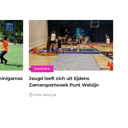
KINDEREN
minigames
Jeugd leeft zich uit tijdens
Zomersportweek Punt Welzijn
1 min. leestijd