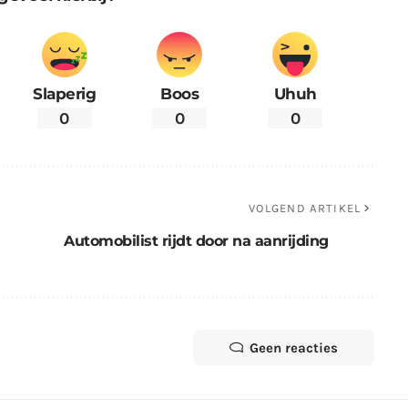
Slaperig
Boos
Uhuh
0
0
0
VOLGEND ARTIKEL
Automobilist rijdt door na aanrijding
Geen reacties