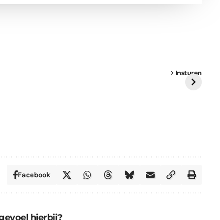
een
Weer een
Luchtballon boven
Ni
vrachtwagen vast
Weert
ge
Insturen
St
Facebook
gevoel hierbij?