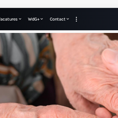
Vacatures
WdG+
Contact