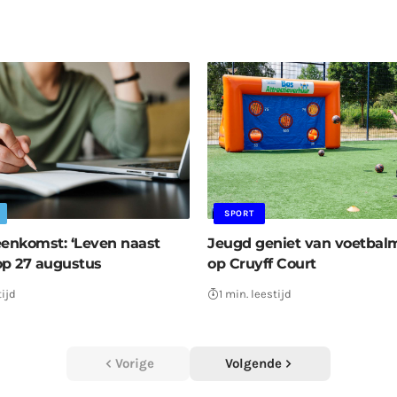
SPORT
eenkomst: ‘Leven naast
Jeugd geniet van voetbal
op 27 augustus
op Cruyff Court
tijd
1 min. leestijd
Vorige
Volgende