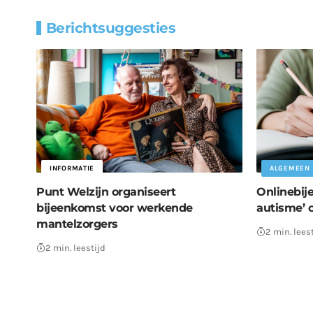
Berichtsuggesties
INFORMATIE
ALGEMEEN
Punt Welzijn organiseert
Onlinebij
bijeenkomst voor werkende
autisme’ 
mantelzorgers
2 min. lees
2 min. leestijd