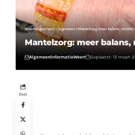
Weertdegekste.nl
>
Algemeen
>
Mantelzorg: meer balans, minder 
Mantelzorg: meer balans, 
Algemeen
Informatie
Weert
Geplaatst: 13 maart 
Deel