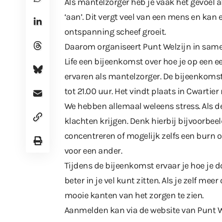
Als mantelzorger heb je vaak het gevoel al
‘aan’. Dit vergt veel van een mens en kan
ontspanning scheef groeit.
Daarom organiseert Punt Welzijn in sam
Life een bijeenkomst over hoe je op een
ervaren als mantelzorger. De bijeenkomst
tot 21.00 uur. Het vindt plaats in Cwartie
We hebben allemaal weleens stress. Als d
klachten krijgen. Denk hierbij bijvoorbe
concentreren of mogelijk zelfs een burn out
voor een ander.
Tijdens de bijeenkomst ervaar je hoe je d
beter in je vel kunt zitten. Als je zelf me
mooie kanten van het zorgen te zien.
Aanmelden kan via de website van Punt W