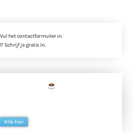
 Vul
het contactformulier
in.
l?
Schrijf je gratis in
.
een tas koffie
 en ondersteun hun inzet voor dagelijks gratis
ing. Dank je wel alvast!
Klik hier