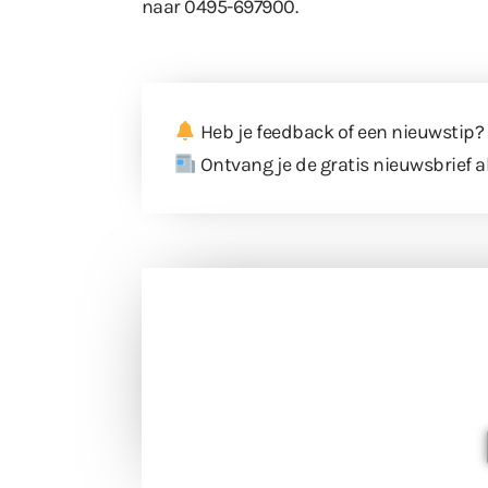
naar 0495-697900.
Heb je feedback of een nieuwstip?
Ontvang je de gratis nieuwsbrief a
Doneer 
Doneer het WdG-team een kop koffie
berichtgev