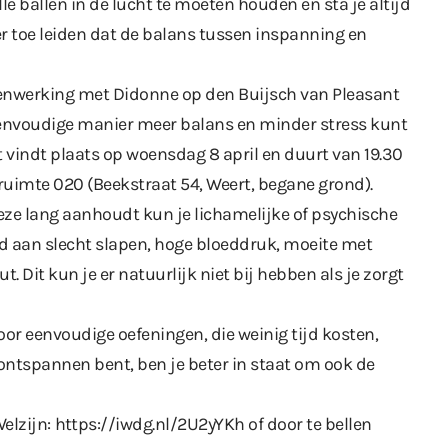
le ballen in de lucht te moeten houden en sta je altijd
 er toe leiden dat de balans tussen inspanning en
enwerking met Didonne op den Buijsch van Pleasant
 eenvoudige manier meer balans en minder stress kunt
 vindt plaats op woensdag 8 april en duurt van 19.30
r ruimte 020 (Beekstraat 54, Weert, begane grond).
eze lang aanhoudt kun je lichamelijke of psychische
eld aan slecht slapen, hoge bloeddruk, moeite met
. Dit kun je er natuurlijk niet bij hebben als je zorgt
oor eenvoudige oefeningen, die weinig tijd kosten,
er ontspannen bent, ben je beter in staat om ook de
elzijn:
https://iwdg.nl/2U2yYKh
of door te bellen