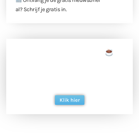
al?
Schrijf je gratis in
.
Doneer een tas koffie
Doneer het WdG-team een kop koffie en
ondersteun hun inzet voor dagelijks gratis
berichtgeving. Dank je wel alvast!
Klik hier