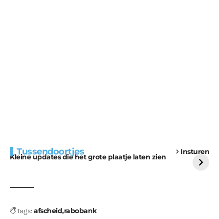
Extra bouwmateriaal
Tunnels blijven een
Tussendoortjes
Insturen
voor kabouters
uitdaging
Kleine updates die het grote plaatje laten zien
afscheid
rabobank
Tags: