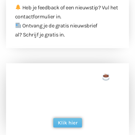
Heb je feedback of een nieuwstip? Vul
het
contactformulier
in.
Ontvang je de gratis nieuwsbrief
al?
Schrijf je gratis in
.
Doneer een tas koffie
Doneer het WdG-team een kop koffie en
ondersteun hun inzet voor dagelijks gratis
berichtgeving. Dank je wel alvast!
Klik hier