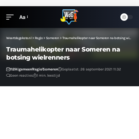
Aa
Weertdegekste.nl
>
Regio
>
Someren
>
Traumahelikopter naar Someren na botsing wielrenners
Traumahelikopter naar Someren na
botsing wielrenners
112
Algemeen
Regio
Someren
Geplaatst: 26 september 2021 11:32
Geen reacties
1 min. leestijd