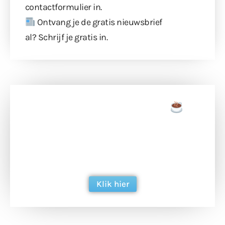
contactformulier
in.
Ontvang je de gratis nieuwsbrief
al?
Schrijf je gratis in
.
Doneer een tas koffie
Doneer het WdG-team een kop koffie en
ondersteun hun inzet voor dagelijks gratis
berichtgeving. Dank je wel alvast!
Klik hier