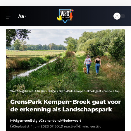
Aa
Weertdegekste.nl
>
Regio
>
Belgie
>
GrensPark Kempen~Broek gaat voor de erkenning als Landschapspark
GrensPark Kempen~Broek gaat voor
de erkenning als Landschapspark
Algemeen
Belgie
Cranendonck
Nederweert
Geplaatst: 1 juni 2023 07:50
1 reactie
2 min. leestijd