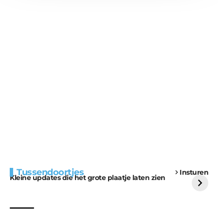
Extra bouwmateriaal
Tunnels blijven een
Tussendoortjes
Insturen
voor kabouters
uitdaging
Kleine updates die het grote plaatje laten zien