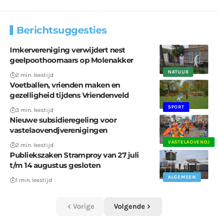
Berichtsuggesties
Imkervereniging verwijdert nest
geelpoothoornaars op Molenakker
NATUUR
2 min. leestijd
Voetballen, vrienden maken en
gezelligheid tijdens Vriendenveld
SPORT
3 min. leestijd
Nieuwe subsidieregeling voor
vastelaovendjverenigingen
VASTELAOVENDJ
2 min. leestijd
Publiekszaken Stramproy van 27 juli
t/m 14 augustus gesloten
ALGEMEEN
1 min. leestijd
Vorige
Volgende