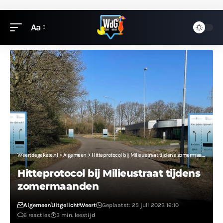
Aa
Weertdegekste.nl
>
Algemeen
>
Hitteprotocol bij Milieustraat tijdens zomermaanden
Hitteprotocol bij Milieustraat tijdens
zomermaanden
Algemeen
Uitgelicht
Weert
Geplaatst: 25 juli 2023 16:10
6 reacties
3 min. leestijd