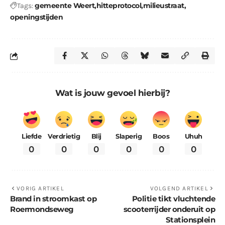
gemeente Weert
hitteprotocol
milieustraat
Tags:
openingstijden
Wat is jouw gevoel hierbij?
Liefde
Verdrietig
Blij
Slaperig
Boos
Uhuh
0
0
0
0
0
0
VORIG ARTIKEL
VOLGEND ARTIKEL
Brand in stroomkast op
Politie tikt vluchtende
Roermondseweg
scooterrijder onderuit op
Stationsplein