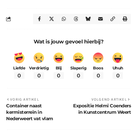
Wat is jouw gevoel hierbij?
Liefde
Verdrietig
Blij
Slaperig
Boos
Uhuh
0
0
0
0
0
0
VORIG ARTIKEL
VOLGEND ARTIKEL
Container naast
Expositie Helmi Coenders
kermisterrein in
in Kunstcentrum Weert
Nederweert vat vlam