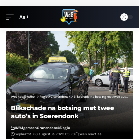
Aa
Weertdegekste.nl
>
Regio
>
Cranendonck
>
Blikschade na botsing met twee auto’s in Soerendonk
Blikschade na botsing met twee
auto’s in Soerendonk
112
Algemeen
Cranendonck
Regio
Geplaatst: 28 augustus 2023 09:23
Geen reacties