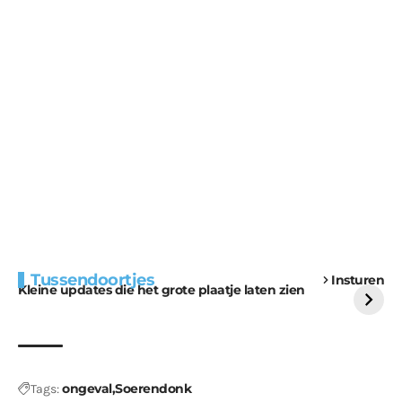
Extra bouwmateriaal
Tunnels blijven een
Tussendoortjes
Insturen
voor kabouters
uitdaging
Kleine updates die het grote plaatje laten zien
ongeval
Soerendonk
Tags: