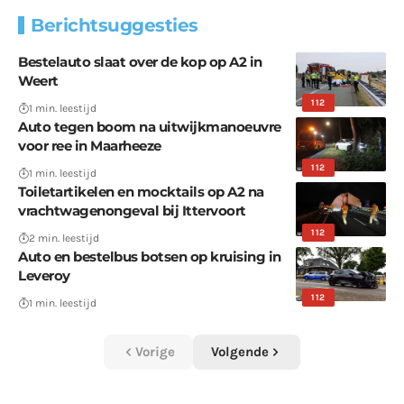
Berichtsuggesties
Bestelauto slaat over de kop op A2 in
Weert
112
1 min. leestijd
Auto tegen boom na uitwijkmanoeuvre
voor ree in Maarheeze
112
1 min. leestijd
Toiletartikelen en mocktails op A2 na
vrachtwagenongeval bij Ittervoort
112
2 min. leestijd
Auto en bestelbus botsen op kruising in
Leveroy
112
1 min. leestijd
Vorige
Volgende