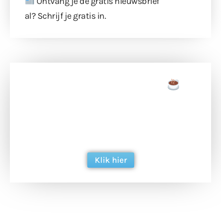
Ontvang je de gratis nieuwsbrief
al?
Schrijf je gratis in
.
Doneer een tas koffie
Doneer het WdG-team een kop koffie en
ondersteun hun inzet voor dagelijks gratis
berichtgeving. Dank je wel alvast!
Klik hier