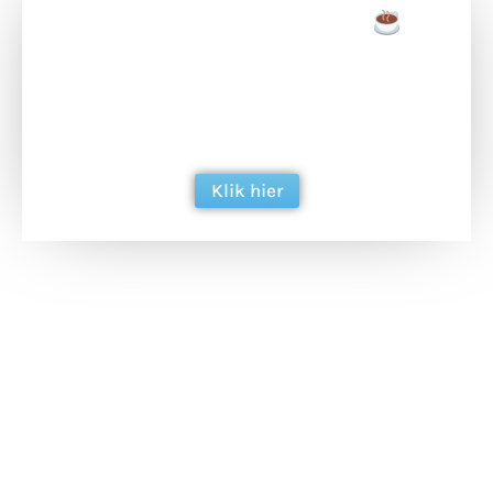
Doneer een tas koffie
Doneer het WdG-team een kop koffie en
ondersteun hun inzet voor dagelijks gratis
berichtgeving. Dank je wel alvast!
Klik hier