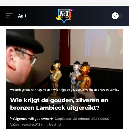
Aa
Weertdegekste.nl
>
Algemeen
>
Wie krijgt de gouden, zilveren en bronzen Lambieck uitgereikt?
Wie krijgt de gouden, zilveren en
bronzen Lambieck uitgereikt?
Algemeen
Uitgaan
Weert
Geplaatst: 25 februari 2024 09:00
Geen reacties
2 min. leestijd