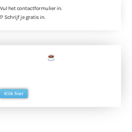
 Vul
het contactformulier
in.
l?
Schrijf je gratis in
.
een tas koffie
 en ondersteun hun inzet voor dagelijks gratis
ing. Dank je wel alvast!
Klik hier