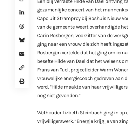
Een blij verraste Hilde van Dael ontving 
gezamenlijke concert van het mannenkoo
Capo uit Stramproy bij Boshuis Nieuw Vo
van de gemeente Weert overhandigde het
Carin Rosbergen, voorzitter van de werkg
ging naar een vrouw die zich heeft ingez
Rosbergen vertelde dat het ging om ieman
besefte Hilde van Dael dat het weleens o
Frans van Tuel, projectleider Warm Wonen 
vrouwelijke energiecoach gedreven aan 
werd. “Hilde maakte van haar vrijwillige
nog niet gevonden.”
Wethouder Lizbeth Steinbach ging in op de
vrijwilligerswerk. “Energie krijg je van zin