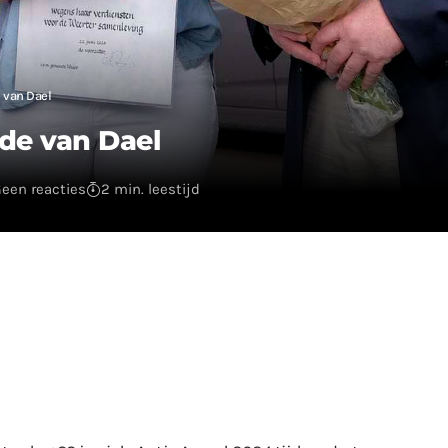
 van Dael
de van Dael
een reacties
2 min. leestijd