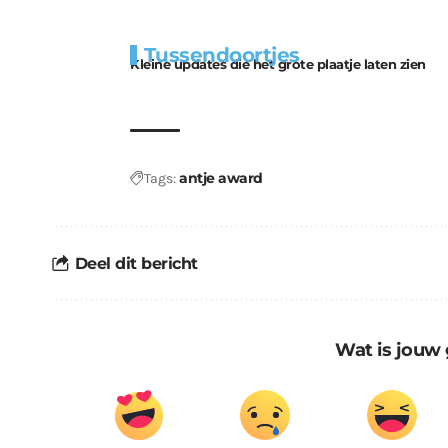
Extra
Tunnels blijven 
Tussendoortjes
bouwmateriaal voor
uitdaging
Kleine updates die het grote plaatje laten zien
kabouters
antje award
Tags:
Deel dit bericht
Wat is jouw 