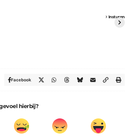
een
Weer een
Luchtballon boven
Ni
vrachtwagen vast
Weert
ge
Insturen
St
Facebook
gevoel hierbij?