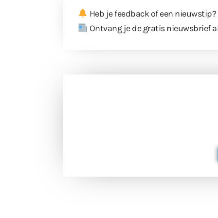
Heb je feedback of een nieuwstip?
Ontvang je de gratis nieuwsbrief a
Doneer 
Doneer het WdG-team een kop koffie
berichtgev