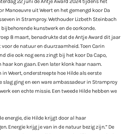
zaterdag 22 juni de Antje Award 2024 tijdens het
r Manoeuvre uit Weert en het gemengd koor Da
sseven in Stramproy. Wethouder Lizbeth Steinbach
 bijbehorende kunstwerk en de oorkonde.
roep 8 maart, benadrukte dat de Antje Award dit jaar
et voor de natuur en duurzaamheid. Toen Carin
d die ook nog eens zingt bij het koor Da Capo,
m haar kon gaan. Even later klonk haar naam.
in Weert, onderstreepte hoe Hilde als eerste
de slag ging en een ware ambassadeur in Stramproy
rswerk een echte missie. Een tweede Hilde hebben we
 energie, die Hilde krijgt door al haar
gen. Energie krijg je van in de natuur bezig zijn.” De