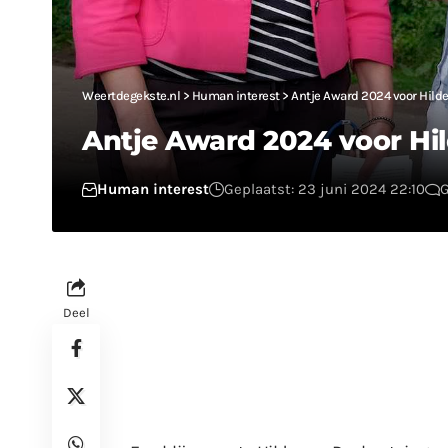
Weertdegekste.nl
>
Human interest
>
Antje Award 2024 voor Hilde
Antje Award 2024 voor Hil
Human interest
Geplaatst: 23 juni 2024 22:10
G
Deel