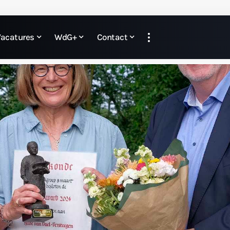
Vacatures
WdG+
Contact