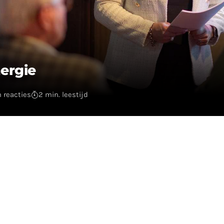
ergie
 reacties
2 min. leestijd