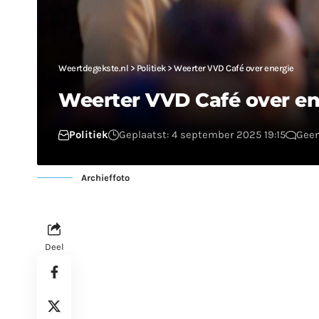
Weertdegekste.nl
>
Politiek
>
Weerter VVD Café over energie
Weerter VVD Café over en
Politiek
Geplaatst: 4 september 2025 19:15
Geen
Archieffoto
Deel