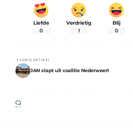
Liefde
Verdrietig
Blij
0
1
0
VORIG ARTIKEL
JAN stapt uit coalitie Nederweert