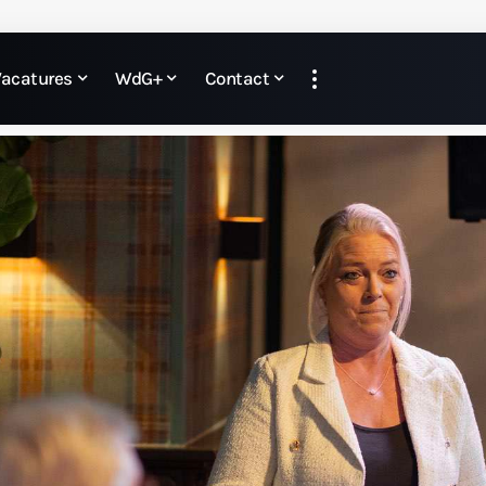
Vacatures
WdG+
Contact