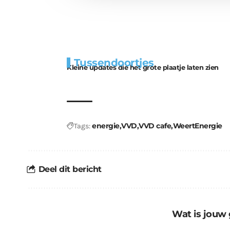
Extra
Tunnels blijven 
Tussendoortjes
bouwmateriaal voor
uitdaging
Kleine updates die het grote plaatje laten zien
kabouters
energie
VVD
VVD cafe
WeertEnergie
Tags:
Deel dit bericht
Wat is jouw 