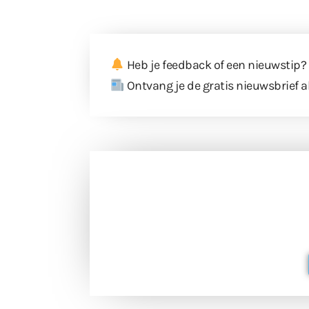
Heb je feedback of een nieuwstip?
Ontvang je de gratis nieuwsbrief a
Doneer 
Doneer het WdG-team een kop koffie
berichtgev