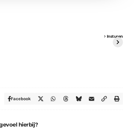
een
Weer een
Luchtballon boven
Ni
vrachtwagen vast
Weert
ge
Insturen
St
Facebook
gevoel hierbij?