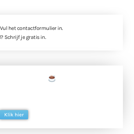
 Vul
het contactformulier
in.
l?
Schrijf je gratis in
.
een tas koffie
 en ondersteun hun inzet voor dagelijks gratis
ing. Dank je wel alvast!
Klik hier