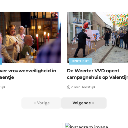
SPOTLIGHT
ver vrouwenveiligheid in
De Weerter VVD opent
aentje
campagnehuis op Valentij
tijd
2 min. leestijd
Vorige
Volgende