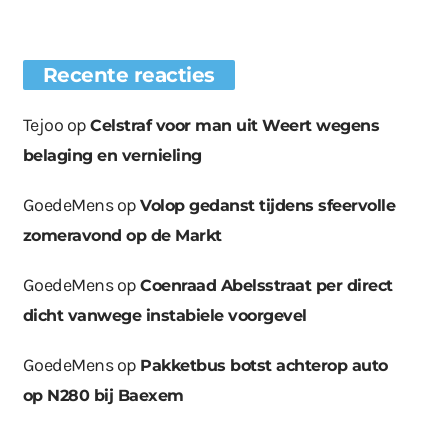
Recente reacties
Tejoo
op
Celstraf voor man uit Weert wegens
belaging en vernieling
GoedeMens
op
Volop gedanst tijdens sfeervolle
zomeravond op de Markt
GoedeMens
op
Coenraad Abelsstraat per direct
dicht vanwege instabiele voorgevel
GoedeMens
op
Pakketbus botst achterop auto
op N280 bij Baexem