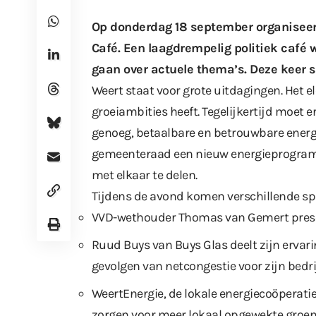
Op donderdag 18 september organiseer
Café
. Een laagdrempelig politiek caf
gaan over actuele thema’s. Deze keer s
Weert staat voor grote uitdagingen. Het ele
groeiambities heeft. Tegelijkertijd moet
genoeg, betaalbare en betrouwbare energ
gemeenteraad een nieuw energieprogram
met elkaar te delen.
Tijdens de avond komen verschillende sp
VVD-wethouder Thomas van Gemert presen
Ruud Buys van Buys Glas deelt zijn erva
gevolgen van netcongestie voor zijn bedri
WeertEnergie, de lokale energiecoöperati
zorgen voor meer lokaal opgewekte groen