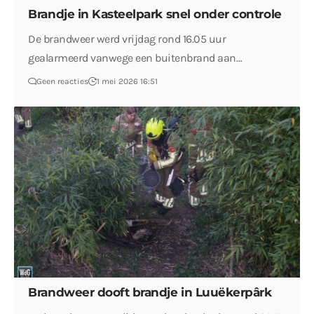
Brandje in Kasteelpark snel onder controle
De brandweer werd vrijdag rond 16.05 uur
gealarmeerd vanwege een buitenbrand aan…
Geen reacties
1 mei 2026 16:51
Brandweer dooft brandje in Luuëkerpârk