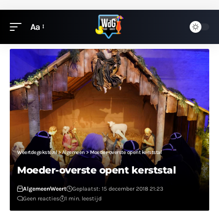
Aa
Weertdegekste.nl
>
Algemeen
>
Moeder-overste opent kerststal
Moeder-overste opent kerststal
Algemeen
Weert
Geplaatst: 15 december 2018 21:23
Geen reacties
1 min. leestijd