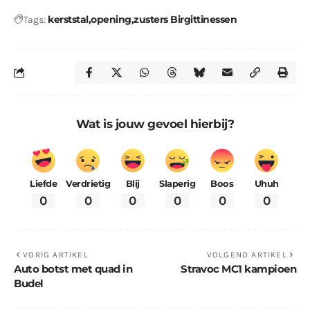
kerststal
opening
zusters Birgittinessen
Tags:
Wat is jouw gevoel hierbij?
Liefde
Verdrietig
Blij
Slaperig
Boos
Uhuh
0
0
0
0
0
0
VORIG ARTIKEL
VOLGEND ARTIKEL
Auto botst met quad in
Stravoc MC1 kampioen
Budel