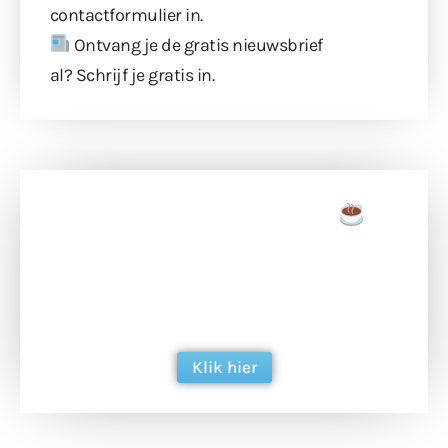
contactformulier
in.
Ontvang je de gratis nieuwsbrief
al?
Schrijf je gratis in
.
Doneer een tas koffie
Doneer het WdG-team een kop koffie en
ondersteun hun inzet voor dagelijks gratis
berichtgeving. Dank je wel alvast!
Klik hier