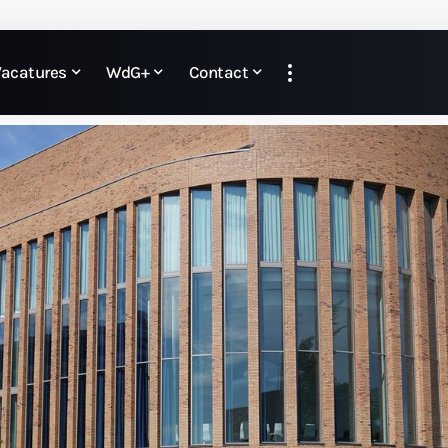
Vacatures
WdG+
Contact