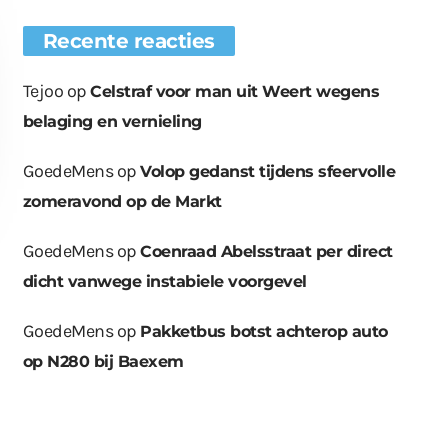
Recente reacties
Tejoo
op
Celstraf voor man uit Weert wegens
belaging en vernieling
GoedeMens
op
Volop gedanst tijdens sfeervolle
zomeravond op de Markt
GoedeMens
op
Coenraad Abelsstraat per direct
dicht vanwege instabiele voorgevel
GoedeMens
op
Pakketbus botst achterop auto
euwe bomen
Wat er in kan, kan er
Bende bij
plaatst op
ook uit
containerpark
op N280 bij Baexem
ationsplein
Leuken