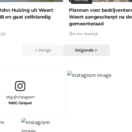
POLITIEK
 John Huizing uit Weert
Plannen voor bedrijventer
BB en gaat zelfstandig
Weert aangescherpt na de
gemeenteraad
tijd
4 min. leestijd
Vorige
Volgende
Volg @ Instagram
WdG Gespot