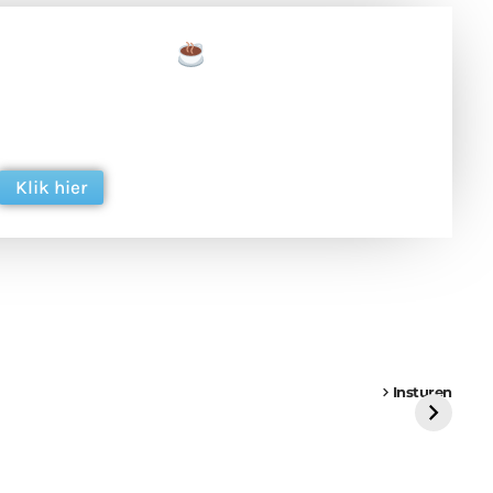
een tas koffie
 en ondersteun hun inzet voor dagelijks gratis
ing. Dank je wel alvast!
Klik hier
een
Weer een
Luchtballon boven
Ni
vrachtwagen vast
Weert
ge
Insturen
St