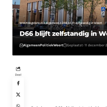
Weertdegekste.nl
>
Algemeen
>
D66 blijft zelfstandig in Weert
D66 blijft zelfstandig in W
Algemeen
Politiek
Weert
Geplaatst: 11 december 2
Deel