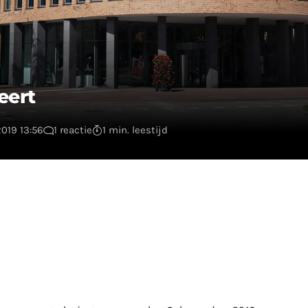
eert
019 13:56
1 reactie
1 min. leestijd