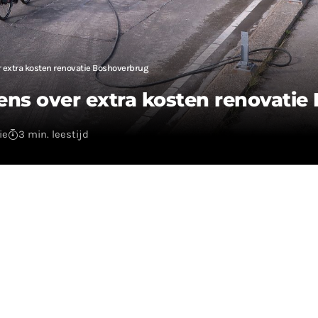
extra kosten renovatie Boshoverbrug
ns over extra kosten renovatie
ie
3 min. leestijd