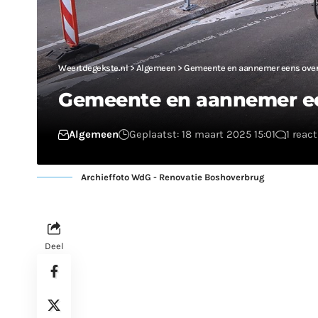
Weertdegekste.nl
>
Algemeen
>
Gemeente en aannemer eens over 
Gemeente en aannemer ee
Algemeen
Geplaatst: 18 maart 2025 15:01
1 react
Archieffoto WdG - Renovatie Boshoverbrug
Deel