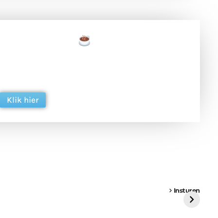
een tas koffie
 en ondersteun hun inzet voor dagelijks gratis
ing. Dank je wel alvast!
Klik hier
een
Weer een
Luchtballon boven
Ni
vrachtwagen vast
Weert
ge
Insturen
St