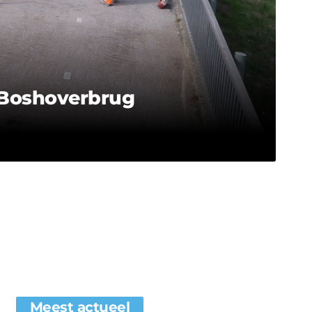
 Boshoverbrug
Meest actueel