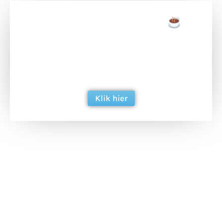
Doneer een tas koffie
Doneer het WdG-team een kop koffie en
ondersteun hun inzet voor dagelijks gratis
berichtgeving. Dank je wel alvast!
Klik hier