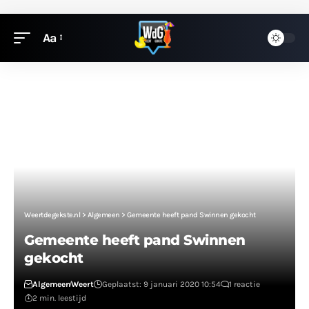
Aa
Weertdegekste.nl
>
Algemeen
>
Gemeente heeft pand Swinnen gekocht
Gemeente heeft pand Swinnen
gekocht
Algemeen
Weert
Geplaatst: 9 januari 2020 10:54
1 reactie
2 min. leestijd