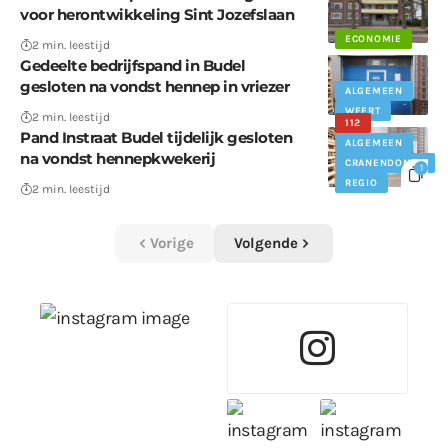
voor herontwikkeling Sint Jozefslaan
ECONOMIE
2 min. leestijd
Gedeelte bedrijfspand in Budel
gesloten na vondst hennep in vriezer
ALGEMEEN
WEERT
2 min. leestijd
112
Pand Instraat Budel tijdelijk gesloten
ALGEMEEN
na vondst hennepkwekerij
CRANENDONCK
1
REGIO
2 min. leestijd
Vorige
Volgende