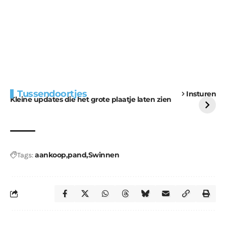
Extra bouwmateriaal
Tunnels blijven een
Tussendoortjes
Insturen
voor kabouters
uitdaging
Kleine updates die het grote plaatje laten zien
aankoop
pand
Swinnen
Tags: