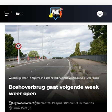
Aa
Weertdegekste.nl
>
Algemeen
>
Boshoverbrug gaat volgende week weer open
Boshoverbrug gaat volgende week
weer open
Algemeen
Weert
Geplaatst: 21 april 2022 15:39
5 reacties
3 min. leestijd