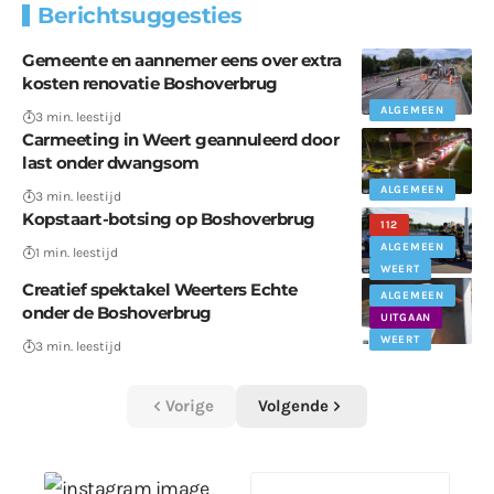
Berichtsuggesties
Gemeente en aannemer eens over extra
kosten renovatie Boshoverbrug
ALGEMEEN
3 min. leestijd
Carmeeting in Weert geannuleerd door
last onder dwangsom
ALGEMEEN
3 min. leestijd
Kopstaart-botsing op Boshoverbrug
112
ALGEMEEN
1 min. leestijd
WEERT
Creatief spektakel Weerters Echte
ALGEMEEN
onder de Boshoverbrug
UITGAAN
WEERT
3 min. leestijd
Vorige
Volgende