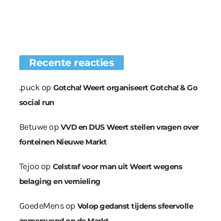
Recente reacties
.puck
op
Gotcha! Weert organiseert Gotcha! & Go
social run
Betuwe
op
VVD en DUS Weert stellen vragen over
fonteinen Nieuwe Markt
Tejoo
op
Celstraf voor man uit Weert wegens
belaging en vernieling
GoedeMens
op
Volop gedanst tijdens sfeervolle
zomeravond op de Markt