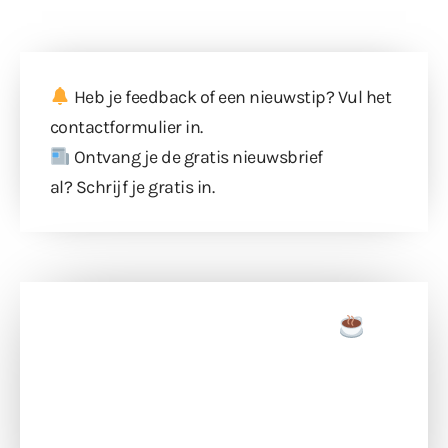
Heb je feedback of een nieuwstip? Vul
het
contactformulier
in.
Ontvang je de gratis nieuwsbrief
al?
Schrijf je gratis in
.
Doneer een tas koffie
Doneer het WdG-team een kop koffie en
ondersteun hun inzet voor dagelijks gratis
berichtgeving. Dank je wel alvast!