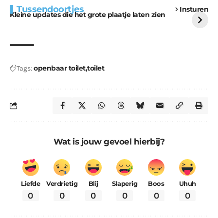
Tussendoortjes
Insturen
voor kabouters
uitdaging
Kleine updates die het grote plaatje laten zien
openbaar toilet
toilet
Tags:
Wat is jouw gevoel hierbij?
Liefde
Verdrietig
Blij
Slaperig
Boos
Uhuh
0
0
0
0
0
0