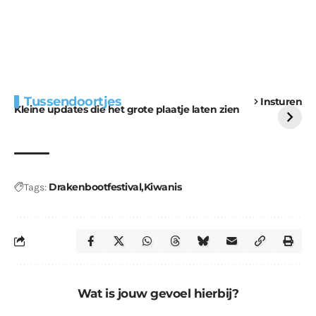
Extra bouwmateriaal
Tunnels blijven een
Tussendoortjes
Insturen
voor kabouters
uitdaging
Kleine updates die het grote plaatje laten zien
Drakenbootfestival
Kiwanis
Tags:
Wat is jouw gevoel hierbij?