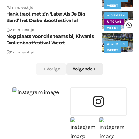
WEERT
1 min. leestijd
Hank trapt met z’n ‘Later Als Je Big
ALGEMEEN
Band’ het Drakenbootfestival af
UITGAAN
WEERT
2 min. leestijd
Nog plaats voor drie teams bij Kiwanis
Drakenbootfestival Weert
ALGEMEEN
WEERT
2 min. leestijd
Vorige
Volgende