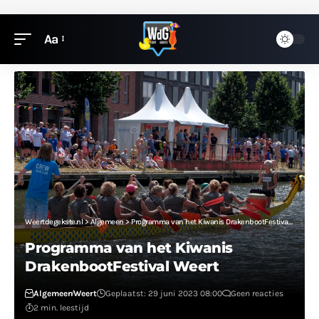
Aa
Weertdegekste.nl
>
Algemeen
>
Programma van het Kiwanis DrakenbootFestival Weert
Programma van het Kiwanis
DrakenbootFestival Weert
Algemeen
Weert
Geplaatst: 29 juni 2023 08:00
Geen reacties
2 min. leestijd