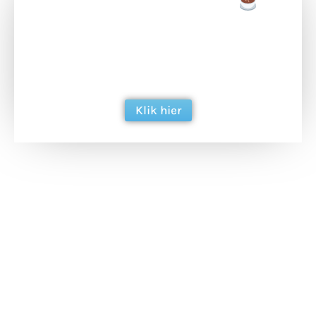
Doneer een tas koffie
Doneer het WdG-team een kop koffie en
ondersteun hun inzet voor dagelijks gratis
berichtgeving. Dank je wel alvast!
Klik hier