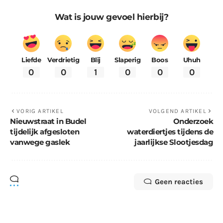
Wat is jouw gevoel hierbij?
Liefde
Verdrietig
Blij
Slaperig
Boos
Uhuh
0
0
1
0
0
0
VORIG ARTIKEL
VOLGEND ARTIKEL
Nieuwstraat in Budel
Onderzoek
tijdelijk afgesloten
waterdiertjes tijdens de
vanwege gaslek
jaarlijkse Slootjesdag
Geen reacties