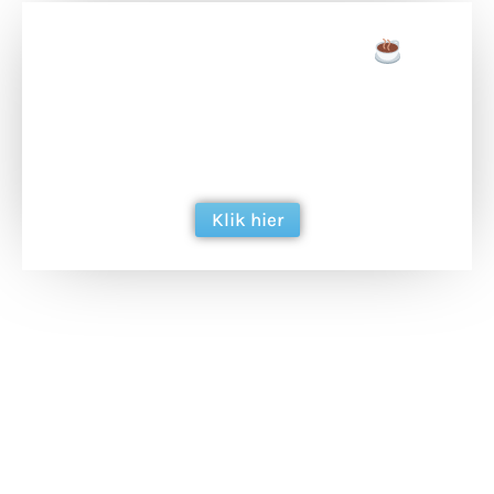
Doneer een tas koffie
Doneer het WdG-team een kop koffie en
ondersteun hun inzet voor dagelijks gratis
berichtgeving. Dank je wel alvast!
Klik hier