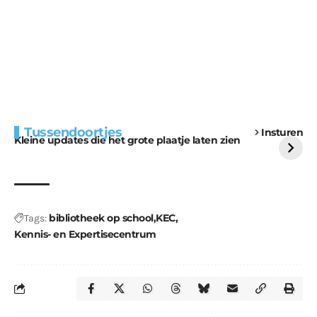
Extra bouwmateriaal
Tunnels blijven een
Tussendoortjes
Insturen
voor kabouters
uitdaging
Kleine updates die het grote plaatje laten zien
bibliotheek op school
KEC
Tags:
Kennis- en Expertisecentrum