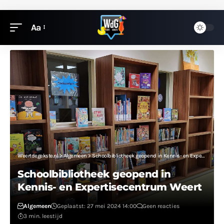
Aa
Weertdegekste.nl
>
Algemeen
>
Schoolbibliotheek geopend in Kennis- en Expertisecentrum Weert
Schoolbibliotheek geopend in
Kennis- en Expertisecentrum Weert
Algemeen
Geplaatst: 27 mei 2024 14:00
Geen reacties
3 min. leestijd