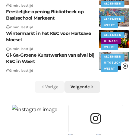
ALGEMEEN
2 min. leestijd
Feestelijke opening Bibliotheek op
Basisschool Markeent
ALGEMEEN
WEERT
2 min. leestijd
Wintermarkt in het KEC voor Hartsave
ALGEMEEN
Moesel
UITGAAN
WEERT
4 min. leestijd
Gi-Ga-Groene Kunstwerken van afval bij
ALGEMEEN
KEC in Weert
UITGELICHT
WEERT
3 min. leestijd
Vorige
Volgende