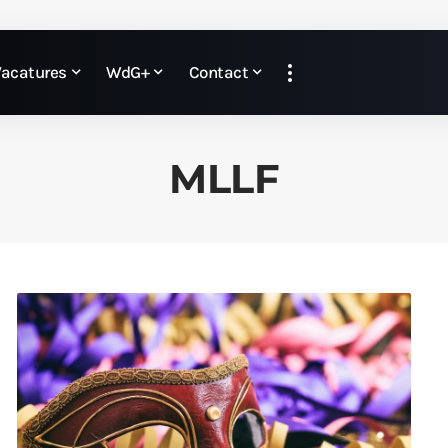
Vacatures
WdG+
Contact
MLLF