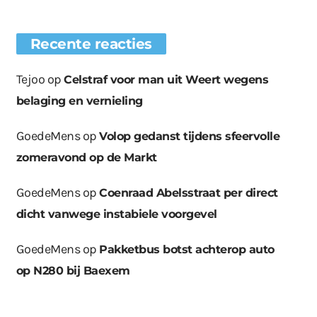
Recente reacties
Tejoo
op
Celstraf voor man uit Weert wegens
belaging en vernieling
GoedeMens
op
Volop gedanst tijdens sfeervolle
zomeravond op de Markt
GoedeMens
op
Coenraad Abelsstraat per direct
dicht vanwege instabiele voorgevel
GoedeMens
op
Pakketbus botst achterop auto
op N280 bij Baexem