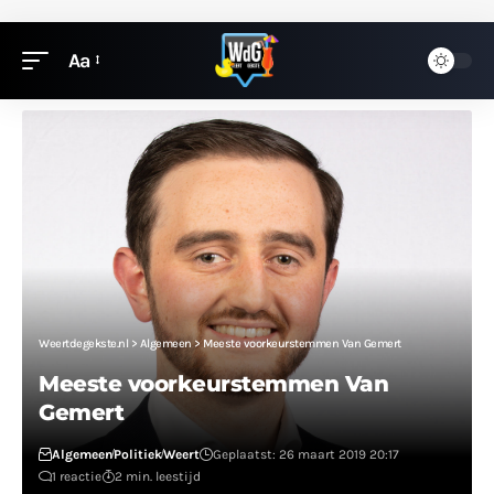
Aa
Weertdegekste.nl
>
Algemeen
>
Meeste voorkeurstemmen Van Gemert
Meeste voorkeurstemmen Van
Gemert
Algemeen
Politiek
Weert
Geplaatst: 26 maart 2019 20:17
1 reactie
2 min. leestijd