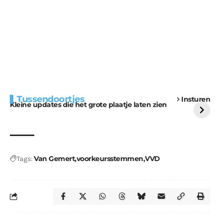
Extra bouwmateriaal
Tunnels blijven een
Tussendoortjes
Insturen
voor kabouters
uitdaging
Kleine updates die het grote plaatje laten zien
Van Gemert
voorkeursstemmen
VVD
Tags: