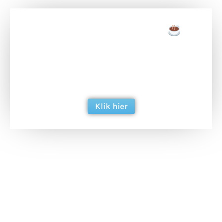
Doneer een tas koffie
Doneer het WdG-team een kop koffie en
ondersteun hun inzet voor dagelijks gratis
berichtgeving. Dank je wel alvast!
Klik hier