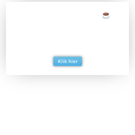
Doneer een tas koffie
Doneer het WdG-team een kop koffie en
ondersteun hun inzet voor dagelijks gratis
berichtgeving. Dank je wel alvast!
Klik hier