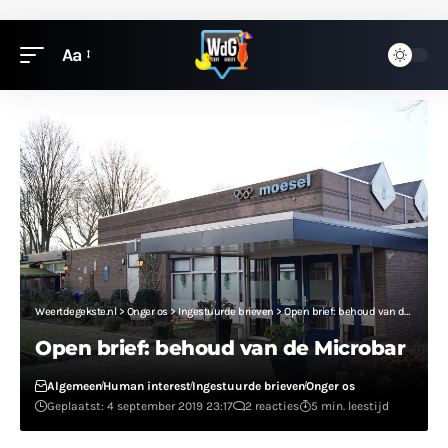
Aa
Weertdegekste.nl
>
Onger os
>
Ingestuurde brieven
>
Open brief: behoud van de Microbar
Open brief: behoud van de Microbar
Algemeen
Human interest
Ingestuurde brieven
Onger os
Geplaatst: 4 september 2019 23:17
2 reacties
5 min. leestijd