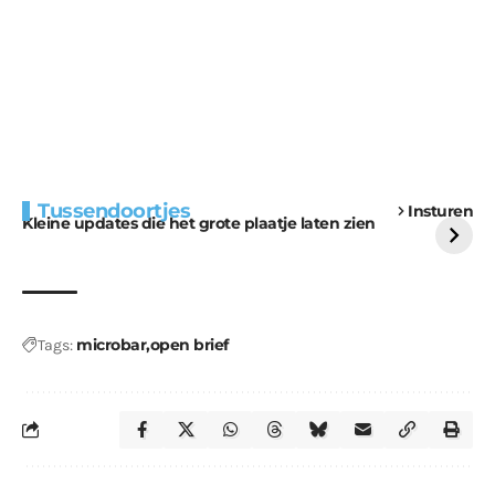
Extra bouwmateriaal
Tunnels blijven een
Tussendoortjes
Insturen
voor kabouters
uitdaging
Kleine updates die het grote plaatje laten zien
microbar
open brief
Tags: