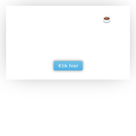
Doneer een tas koffie
Doneer het WdG-team een kop koffie en
ondersteun hun inzet voor dagelijks gratis
berichtgeving. Dank je wel alvast!
Klik hier