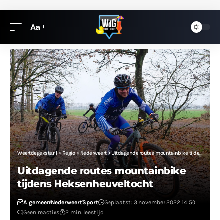
Aa
Weertdegekste.nl
>
Regio
>
Nederweert
>
Uitdagende routes mountainbike tijdens Heksenheuveltocht
Uitdagende routes mountainbike
tijdens Heksenheuveltocht
Algemeen
Nederweert
Sport
Geplaatst: 3 november 2022 14:50
Geen reacties
2 min. leestijd