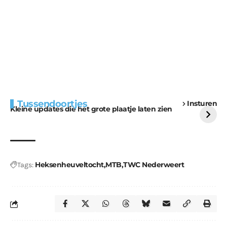
Extra bouwmateriaal
Tunnels blijven een
Tussendoortjes
Insturen
voor kabouters
uitdaging
Kleine updates die het grote plaatje laten zien
Heksenheuveltocht
MTB
TWC Nederweert
Tags: