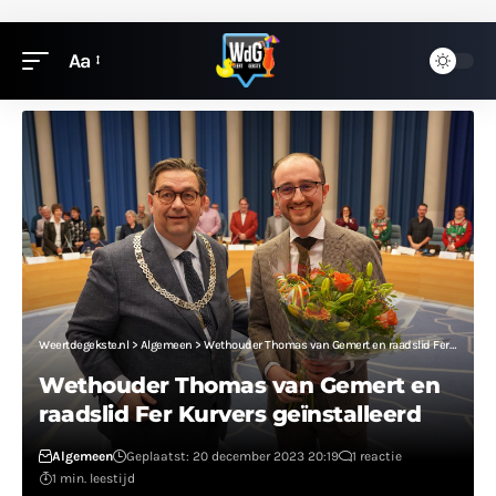
Aa
Weertdegekste.nl
>
Algemeen
>
Wethouder Thomas van Gemert en raadslid Fer Kurvers geïnstalleerd
Wethouder Thomas van Gemert en
raadslid Fer Kurvers geïnstalleerd
Algemeen
Geplaatst: 20 december 2023 20:19
1 reactie
1 min. leestijd