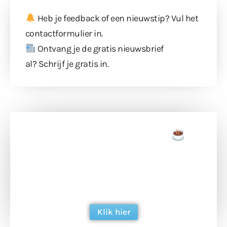
Heb je feedback of een nieuwstip? Vul
het
contactformulier
in.
Ontvang je de gratis nieuwsbrief
al?
Schrijf je gratis in
.
Doneer een tas koffie
Doneer het WdG-team een kop koffie en
ondersteun hun inzet voor dagelijks gratis
berichtgeving. Dank je wel alvast!
Klik hier