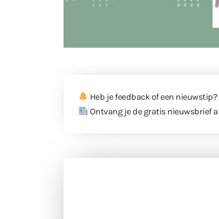
Heb je feedback of een nieuwstip?
Ontvang je de gratis nieuwsbrief a
Doneer 
Doneer het WdG-team een kop koffie
berichtgev