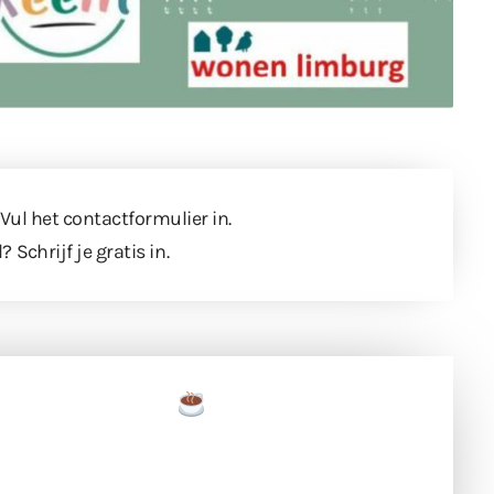
 Vul
het contactformulier
in.
l?
Schrijf je gratis in
.
een tas koffie
 en ondersteun hun inzet voor dagelijks gratis
ing. Dank je wel alvast!