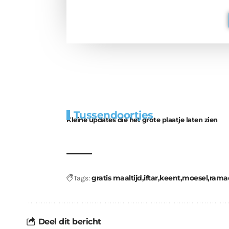
Extra
Tunnels blijven 
Tussendoortjes
bouwmateriaal voor
uitdaging
Kleine updates die het grote plaatje laten zien
kabouters
gratis maaltijd
iftar
keent
moesel
rama
Tags:
Deel dit bericht