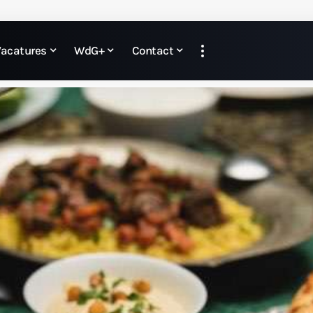
Vacatures
WdG+
Contact