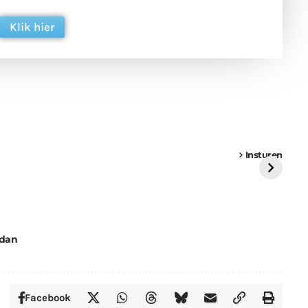
Klik hier
een
Weer een
Luchtballon boven
Ni
vrachtwagen vast
Weert
ge
Insturen
St
dan
Facebook