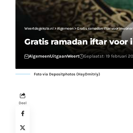
Weertdegekste.nl
>
Algemeen
>
Gratis ramadan iftar voor inwone
Gratis ramadan iftar voor
Algemeen
Uitgaan
Weert
Geplaatst: 19 februari 2
Foto via Depositphotos (HayDmitriy)
Deel