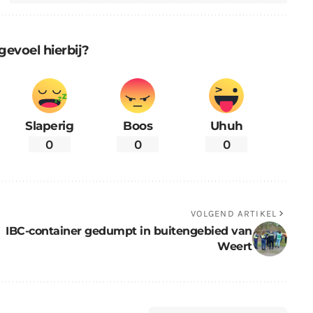
gevoel hierbij?
Slaperig
Boos
Uhuh
0
0
0
VOLGEND ARTIKEL
IBC-container gedumpt in buitengebied van
Weert