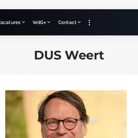
Vacatures
WdG+
Contact
DUS Weert