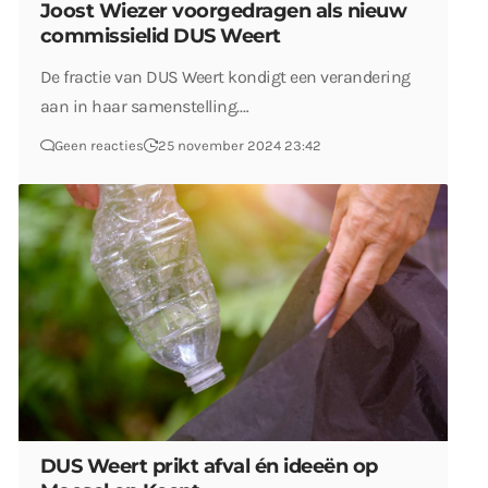
Joost Wiezer voorgedragen als nieuw
commissielid DUS Weert
De fractie van DUS Weert kondigt een verandering
aan in haar samenstelling.…
Geen reacties
25 november 2024 23:42
DUS Weert prikt afval én ideeën op