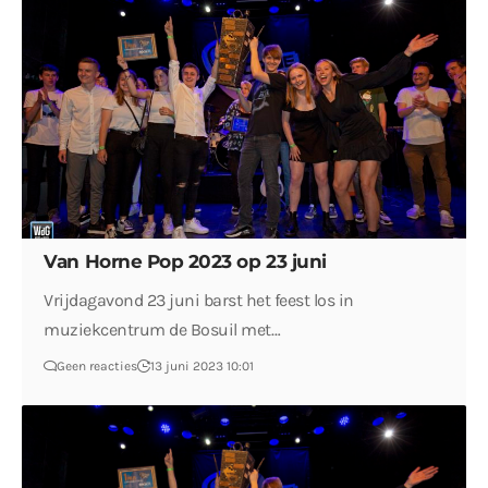
Van Horne Pop 2023 op 23 juni
Vrijdagavond 23 juni barst het feest los in
muziekcentrum de Bosuil met…
Geen reacties
13 juni 2023 10:01