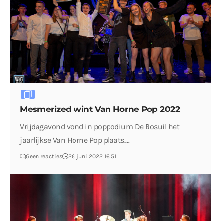
Mesmerized wint Van Horne Pop 2022
Vrijdagavond vond in poppodium De Bosuil het
jaarlijkse Van Horne Pop plaats.…
Geen reacties
26 juni 2022 16:51