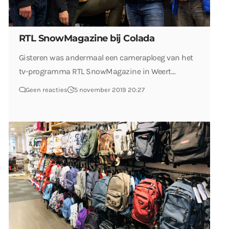
RTL SnowMagazine bij Colada
Gisteren was andermaal een cameraploeg van het
tv-programma RTL SnowMagazine in Weert…
Geen reacties
5 november 2019 20:27