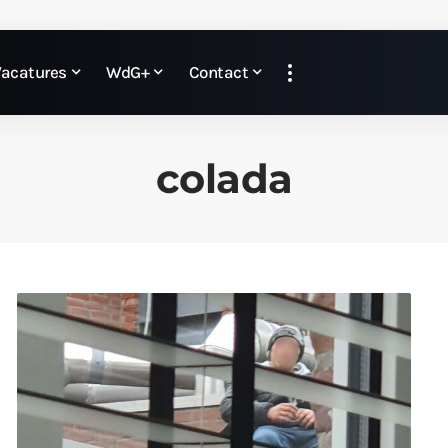
Vacatures
WdG+
Contact
colada