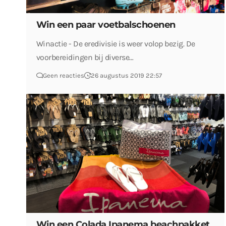
Win een paar voetbalschoenen
Winactie - De eredivisie is weer volop bezig. De
voorbereidingen bij diverse…
Geen reacties
26 augustus 2019 22:57
Win een Colada Ipanema beachpakket