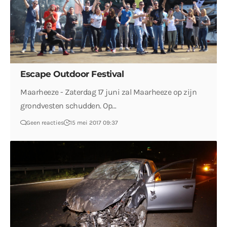
Escape Outdoor Festival
Maarheeze - Zaterdag 17 juni zal Maarheeze op zijn
grondvesten schudden. Op…
Geen reacties
15 mei 2017 09:37