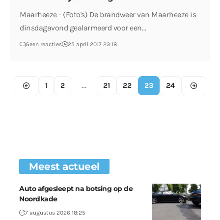
Maarheeze - (Foto's) De brandweer van Maarheeze is
dinsdagavond gealarmeerd voor een…
Geen reacties
25 april 2017 23:18
1
2
…
21
22
23
24
Meest actueel
Auto afgesleept na botsing op de
Noordkade
7 augustus 2026 18:25