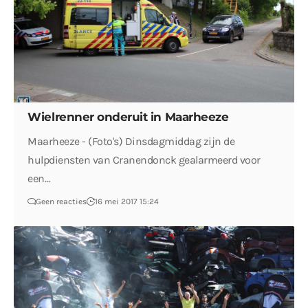
Wielrenner onderuit in Maarheeze
Maarheeze - (Foto's) Dinsdagmiddag zijn de
hulpdiensten van Cranendonck gealarmeerd voor
een…
Geen reacties
16 mei 2017 15:24