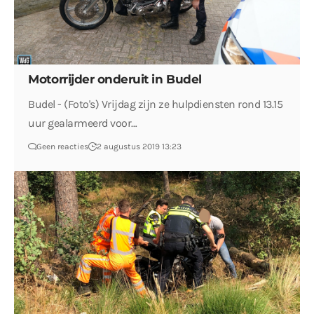
Motorrijder onderuit in Budel
Budel - (Foto's) Vrijdag zijn ze hulpdiensten rond 13.15
uur gealarmeerd voor…
Geen reacties
2 augustus 2019 13:23