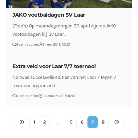
JAKO voetbaldagen SV Laar
(Foto's) Op maandagmorgen 30 april zijn de JAKO
Voetbaldagen bij SV Laar…
Geen reacties
2 mei 2018 00:21
Extra veld voor Laar 7/7 toernooi
Na twee succesvolle edities van het Laar 7 tegen 7
toernooi organiseert…
Geen reacties
26 maart 2018 10:52
1
2
…
5
6
7
8