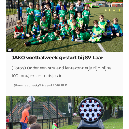
JAKO voetbalweek gestart bij SV Laar
(Foto's) Onder een stralend lentezonnetje zijn bijna
100 jongens en meisjes in…
Geen reacties
29 april 2019 16:11