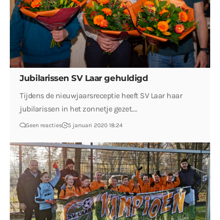
Jubilarissen SV Laar gehuldigd
Tijdens de nieuwjaarsreceptie heeft SV Laar haar
jubilarissen in het zonnetje gezet.…
Geen reacties
5 januari 2020 18:24