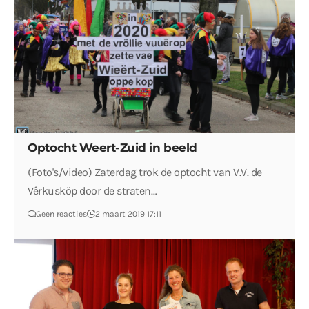
Optocht Weert-Zuid in beeld
(Foto's/video) Zaterdag trok de optocht van V.V. de
Vêrkusköp door de straten…
Geen reacties
2 maart 2019 17:11