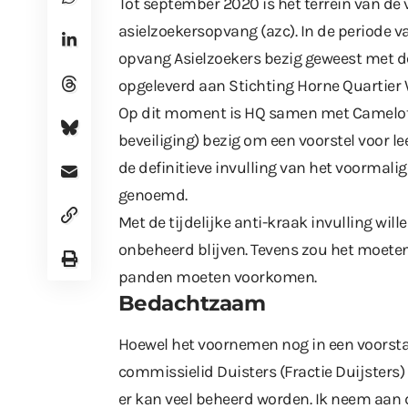
Tot september 2020 is het terrein van de
asielzoekersopvang (azc). In de periode 
opvang Asielzoekers bezig geweest met d
opgeleverd aan Stichting Horne Quartier 
Op dit moment is HQ samen met Camelot 
beveiliging) bezig om een voorstel voor l
de definitieve invulling van het voormali
genoemd.
Met de tijdelijke anti-kraak invulling wi
onbeheerd blijven. Tevens zou het moeten
panden moeten voorkomen.
Bedachtzaam
Hoewel het voornemen nog in een voorsta
commissielid Duisters (Fractie Duijsters)
er kan veel beheerd worden. Ik neem aan d