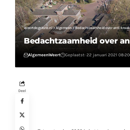
Weertdegekste.nl
>
Algemeen
>
Bedachtzaamheid over anti-kraak 
Bedachtzaamheid over anti
Algemeen
Weert
Geplaatst: 22 januari 2021 08:20
Deel