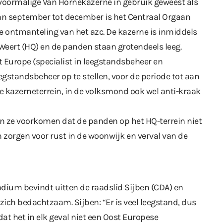
 voormalige Van Hornekazerne in gebruik geweest als
van september tot december is het Centraal Orgaan
e ontmanteling van het azc. De kazerne is inmiddels
Weert (HQ) en de panden staan grotendeels leeg.
Europe (specialist in leegstandsbeheer en
eegstandsbeheer op te stellen, voor de periode tot aan
ge kazerneterrein, in de volksmond ook wel anti-kraak
llen ze voorkomen dat de panden op het HQ-terrein niet
 zorgen voor rust in de woonwijk en verval van de
dium bevindt uitten de raadslid Sijben (CDA) en
 zich bedachtzaam. Sijben: “Er is veel leegstand, dus
at het in elk geval niet een Oost Europese