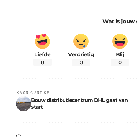
Wat is jouw 
Liefde
Verdrietig
Blij
0
0
0
VORIG ARTIKEL
Bouw distributiecentrum DHL gaat van
start