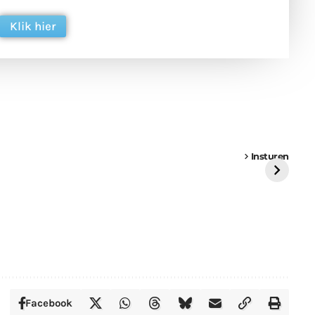
Klik hier
een
Weer een
Luchtballon boven
Ni
vrachtwagen vast
Weert
ge
Insturen
St
Facebook