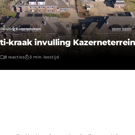
invulling Kazerneterrein
-kraak invulling Kazerneterrei
8 reacties
3 min. leestijd