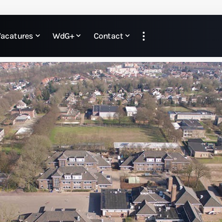
Vacatures
WdG+
Contact