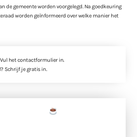
ng aan de gemeente worden voorgelegd. Na goedkeuring
teraad worden geïnformeerd over welke manier het
 Vul
het contactformulier
in.
l?
Schrijf je gratis in
.
een tas koffie
 en ondersteun hun inzet voor dagelijks gratis
ing. Dank je wel alvast!