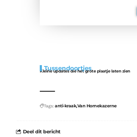
Extra
Tunnels blijven 
Tussendoortjes
bouwmateriaal voor
uitdaging
Kleine updates die het grote plaatje laten zien
kabouters
anti-kraak
Van Hornekazerne
Tags:
Deel dit bericht