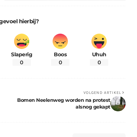
gevoel hierbij?
Slaperig
Boos
Uhuh
0
0
0
VOLGEND ARTIKEL
Bomen Neelenweg worden na protest
alsnog gekapt