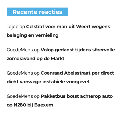
Recente reacties
Tejoo
op
Celstraf voor man uit Weert wegens
belaging en vernieling
GoedeMens
op
Volop gedanst tijdens sfeervolle
zomeravond op de Markt
GoedeMens
op
Coenraad Abelsstraat per direct
dicht vanwege instabiele voorgevel
GoedeMens
op
Pakketbus botst achterop auto
op N280 bij Baexem