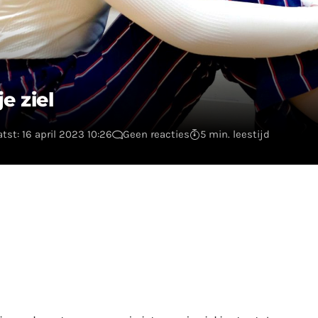
e ziel
tst: 16 april 2023 10:26
Geen reacties
5 min. leestijd