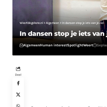
Weertdegekste.nl
>
Algemeen
>
In dansen stop je iets van je ziel
In dansen stop je iets van j
Algemeen
Human interest
Spotlight
Weert
Geplaa
Deel