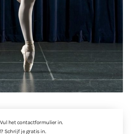
 Vul
het contactformulier
in.
l?
Schrijf je gratis in
.