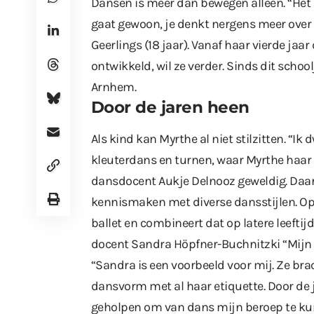
Dansen is meer dan bewegen alleen. “Het is
gaat gewoon, je denkt nergens meer over n
Geerlings (18 jaar). Vanaf haar vierde jaar
ontwikkeld, wil ze verder. Sinds dit schoo
Arnhem.
Door de jaren heen
Als kind kan Myrthe al niet stilzitten. “I
kleuterdans en turnen, waar Myrthe haar 
dansdocent Aukje Delnooz geweldig. Daar
kennismaken met diverse dansstijlen. Op z
ballet en combineert dat op latere leefti
docent Sandra Höpfner-Buchnitzki “Mijn
“Sandra is een voorbeeld voor mij. Ze bra
dansvorm met al haar etiquette. Door de 
geholpen om van dans mijn beroep te k