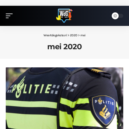
Weertdegekste.nl
>
2020
>
mei
mei 2020