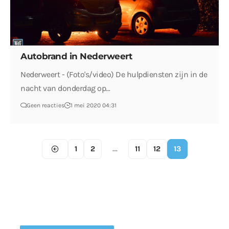
Autobrand in Nederweert
Nederweert - (Foto's/video) De hulpdiensten zijn in de
nacht van donderdag op…
Geen reacties
1 mei 2020 04:31
1
2
…
11
12
13