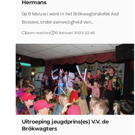
Hermans
Op 9 februari werd in het Brökwagterskefee Aod
Bosseve, onder aanwezigheid van…
Geen reacties
10 februari 2023 22:46
Uitroeping jeugdprins(es) V.V. de
Brökwagters