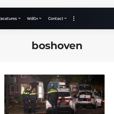
Vacatures
WdG+
Contact
boshoven