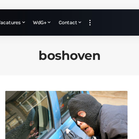
Vacatures
WdG+
Contact
boshoven