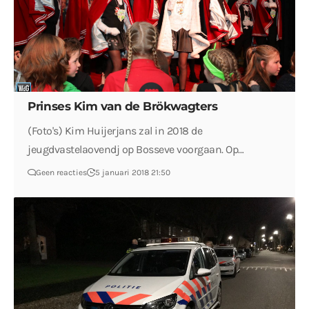
Prinses Kim van de Brökwagters
(Foto's) Kim Huijerjans zal in 2018 de
jeugdvastelaovendj op Bosseve voorgaan. Op…
Geen reacties
5 januari 2018 21:50