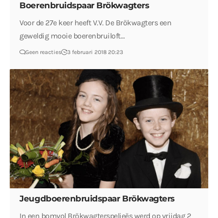
Boerenbruidspaar Brökwagters
Voor de 27e keer heeft V.V. De Brökwagters een
geweldig mooie boerenbruiloft…
Geen reacties
3 februari 2018 20:23
Jeugdboerenbruidspaar Brökwagters
In een bomvol Brökwagterspelieës werd op vrijdag 2