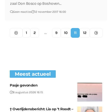
zaal Don Bosco op Boshoven…
Geen reacties
12 november 2017 16:00
1
2
…
9
10
11
12
Meest actueel
Pasje gevonden
8 augustus 2026 16:15
† Overlijdensbericht: Lia op ‘t Roodt –