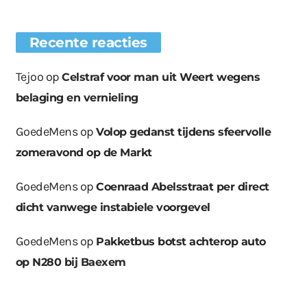
Recente reacties
Tejoo
op
Celstraf voor man uit Weert wegens
belaging en vernieling
GoedeMens
op
Volop gedanst tijdens sfeervolle
zomeravond op de Markt
GoedeMens
op
Coenraad Abelsstraat per direct
dicht vanwege instabiele voorgevel
GoedeMens
op
Pakketbus botst achterop auto
op N280 bij Baexem